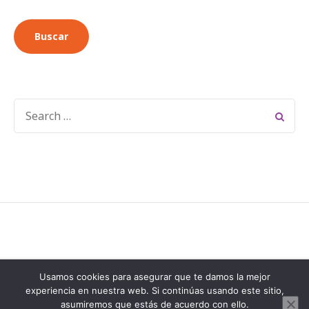
SEARCH
FOR:
Las Casitas de los Mata © 2026 - Diseño web a cargo de Pablo
Usamos cookies para asegurar que te damos la mejor
Iannarelli /
Alpelupe Soluciones SL
experiencia en nuestra web. Si continúas usando este sitio,
asumiremos que estás de acuerdo con ello.