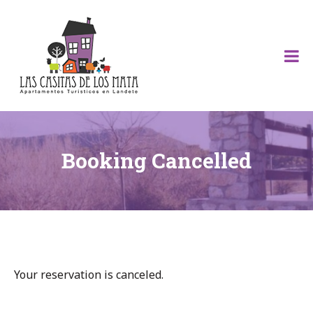
Skip
to
content
Las Casitas de
los Mata
Booking Cancelled
Your reservation is canceled.